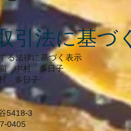
取引法に基づ
する法律に基づく表示
園 中村 多日子
村 多日子
418-3
-0405