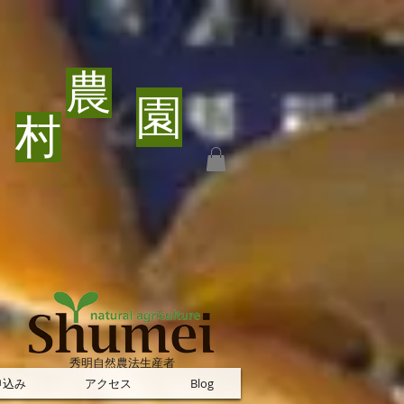
​農
園
村
​秀明自然農法生産者
申込み
アクセス
Blog