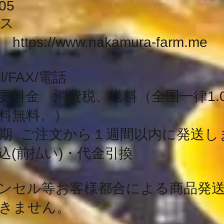
05
ス
L
https://www.nakamura-farm.me
l/FAX/電話
料金 消費税、送料（全国一律1.000
料無料。）
期 ご注文から１週間以内に発送し
込(前払い)・代金引換
ンセル等お客様都合による商品発
きません。