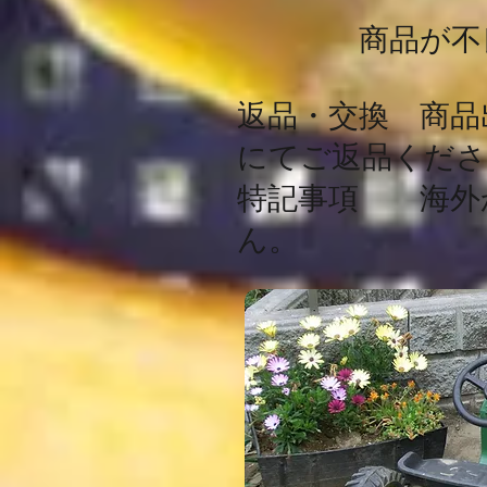
商品が不良の
返品・交換 商品
にてご返品くださ
特記事項 海外
ん。