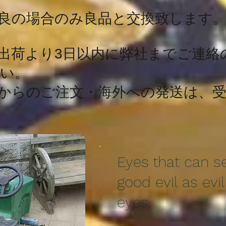
場合のみ良品と交換致します
出荷より3日以内に弊社までご連絡
い。
からのご注文・海外への発送は、受
Eyes that can s
good evil as evi
eyes.