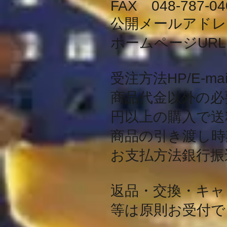
FAX 048-787-04
公開メールアドレ
ホームページUR
受注方法HP/E-mai
商品代金以外の必要
円以上の購入で送
商品の引き渡し時
お支払方法銀行振
返品・交換・キャ
等は原則お受付で