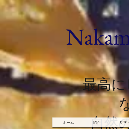
​Nakam
最高に
自然
ホーム
紹介
見学