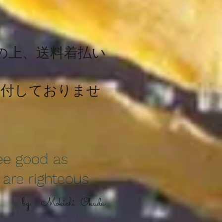
。
の上、送料着払い
付しておりませ
ee good as
l are righteous
by Mokichi Okada