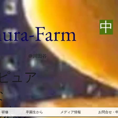
ura-Farm
​中
＠川田谷
ピュア
な
の恵み
・研修
卒園生から
メディア情報
お問合せ・