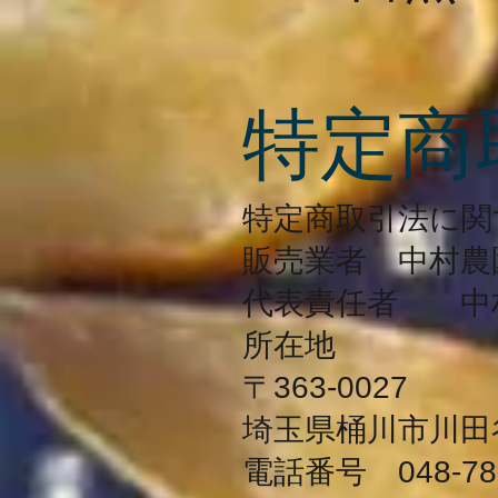
特定商
特定商取引法に関
販売業者 中村農
代表責任者 中
所在地
〒363-0027
埼玉県桶川市川田谷5
電話番号 048-787